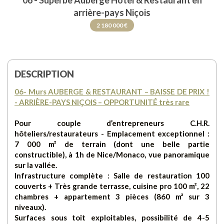
06 - Superbe Auberge Hôtel & Restaurant en
arrière-pays Niçois
2 180 000 €
DESCRIPTION
06- Murs AUBERGE & RESTAURANT – BAISSE DE PRIX !
- ARRIÈRE-PAYS NIÇOIS – OPPORTUNITÉ très rare
Pour couple d’entrepreneurs C.H.R.
hôteliers/restaurateurs - Emplacement exceptionnel :
7 000 m² de terrain (dont une belle partie
constructible), à 1h de Nice/Monaco, vue panoramique
sur la vallée.
Infrastructure complète : Salle de restauration 100
couverts + Très grande terrasse, cuisine pro 100 m², 22
chambres + appartement 3 pièces (860 m² sur 3
niveaux).
Surfaces sous toit exploitables, possibilité de 4-5